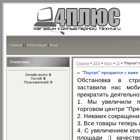
Главная
|
|
Регистрация
|
Вход
Статистика
Главная
»
2009
»
Март
»
20
» "Портал" 
"Портал" прощается с вами
Онлайн всего:
8
Гостей:
8
Обстановка в стр
Пользователей:
0
заставила нас моб
прекратить деятельнос
1. Мы увеличили п
торговом центре "Пре
2. Никаких сокращени
3. Все товары теперь
4. С увеличением ко
площади :) качест